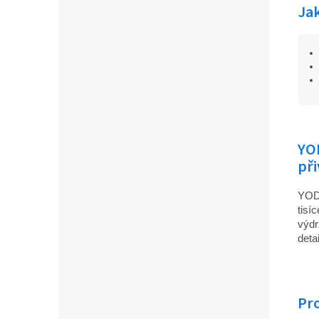
Jak
YOD
př
YODE
tisí
výdr
detai
Pr