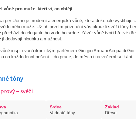
í vůně pro muže, kteří ví, co chtějí
a per Uomo je moderní a energická vůně, která dokonale vystihuje c
vědomého muže. Už při prvním přivonění vás okouzlí svěží tóny be
é přechází do elegantního vodního srdce. Závěr vůně tvoří hřejivé dřev
é jí dodávají hloubku a mužnost.
 vůně inspirovaná ikonickým parfémem Giorgio Armani Acqua di Gio j
ou na každodenní nošení – do práce, do města i na večerní setkání.
nné tóny
prový – svěží
ava
Srdce
Základ
rgamotka
Vodnaté tóny
Dřevo