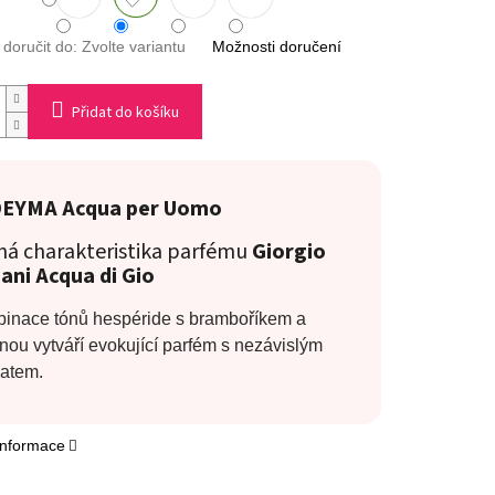
oručit do:
Zvolte variantu
Možnosti doručení
Přidat do košíku
EYMA Acqua per Uomo
á charakteristika parfému
Giorgio
ani Acqua di Gio
inace tónů hespéride s bramboříkem a
nou vytváří evokující parfém s nezávislým
atem.
 informace