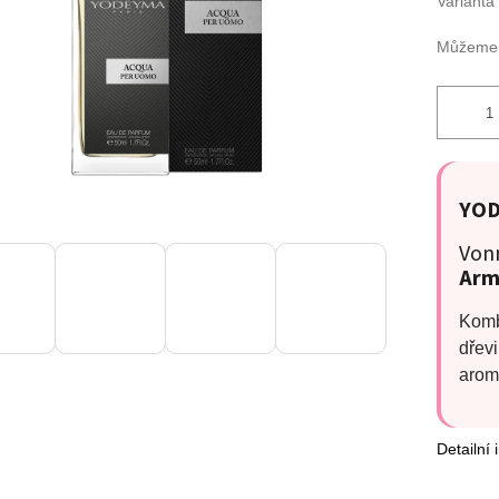
Varianta
Můžeme d
YOD
Vonn
Arm
Komb
dřevi
arom
Detailní