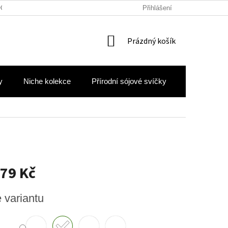
OCHRANY OSOBNÍCH ÚDAJŮ
Přihlášení
NÁKUPNÍ
Prázdný košík
KOŠÍK
y
Niche kolekce
Přírodní sójové svíčky
Hodnocení 
79 Kč
e variantu