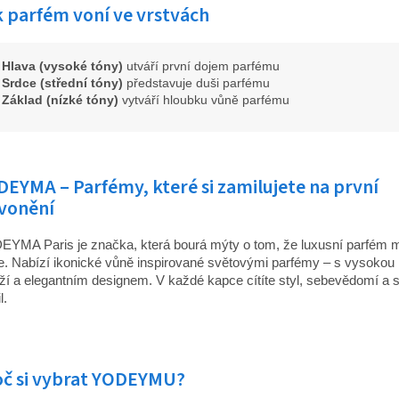
 parfém voní ve vrstvách
Hlava (vysoké tóny)
utváří první dojem parfému
Srdce (střední tóny)
představuje duši parfému
Základ (nízké tóny)
vytváří hloubku vůně parfému
EYMA – Parfémy, které si zamilujete na první
ivonění
YMA Paris je značka, která bourá mýty o tom, že luxusní parfém m
ce. Nabízí ikonické vůně inspirované světovými parfémy – s vysokou k
ží a elegantním designem. V každé kapce cítíte styl, sebevědomí a 
l.
oč si vybrat YODEYMU?