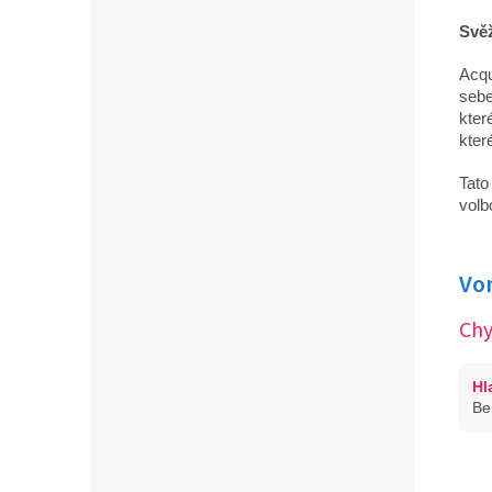
Svěž
Acqu
sebe
kter
kter
Tato
volb
Vo
Chy
Hl
Be