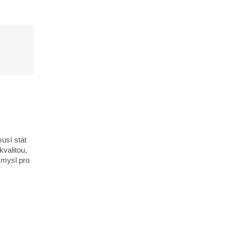
usí stát
valitou,
smysl pro