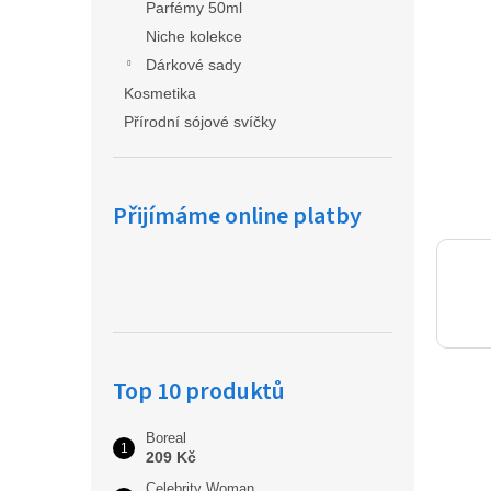
a
Parfémy 50ml
n
Niche kolekce
e
Dárkové sady
l
Kosmetika
Přírodní sójové svíčky
Přijímáme online platby
Top 10 produktů
Boreal
209 Kč
Celebrity Woman