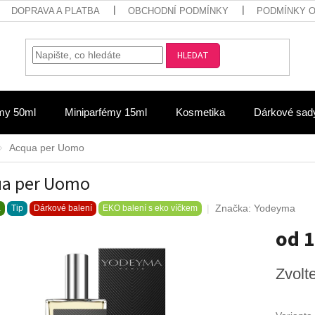
DOPRAVA A PLATBA
OBCHODNÍ PODMÍNKY
PODMÍNKY 
HLEDAT
my 50ml
Miniparfémy 15ml
Kosmetika
Dárkové sad
Acqua per Uomo
ua per Uomo
Značka:
Yodeyma
a
Tip
Dárkové balení
EKO balení s eko víčkem
od
1
Měrná
Zvolt
cena: