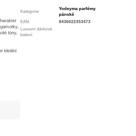
Yodeyma parfémy
Kategorie
:
pánské
harakter
EAN
:
8436022353473
rgamotky,
Luxusní dárkové
ité tóny,
balení
:
e ideální