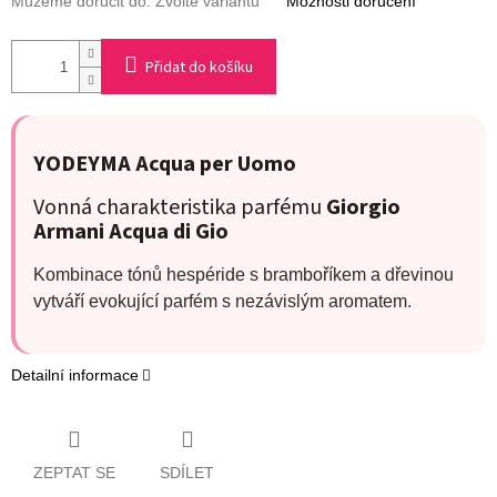
Můžeme doručit do:
Zvolte variantu
Možnosti doručení
Přidat do košíku
YODEYMA Acqua per Uomo
Vonná charakteristika parfému
Giorgio
Armani Acqua di Gio
Kombinace tónů hespéride s bramboříkem a dřevinou
vytváří evokující parfém s nezávislým aromatem.
Detailní informace
ZEPTAT SE
SDÍLET