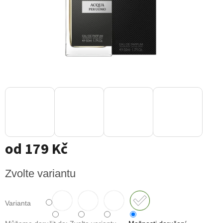
od
179 Kč
Měrná
Zvolte variantu
cena:
Varianta