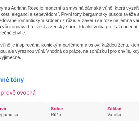
yma Adriana Rose je moderní a smyslná dámská vůně, která vyzař
kost, eleganci a sebevědomí. První tóny bergamotky působí svěže a 
edované romantickým srdcem z růže. V závěru se rozvine jemná van
á vůni dodává hřejivost a ženský šarm. Ideální volba pro každodenní 
mečné chvíle.
 vůně je inspirována ikonickým parfémem a osloví každou ženu, která
ou, ale výraznou vůni. Vhodná do práce, na schůzku i pro chvíle, kd
t výjimečně.
nné tóny
prově ovocná
ava
Srdce
Základ
rgamotka
Růže
Vanilka