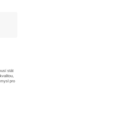
usí stát
valitou,
smysl pro