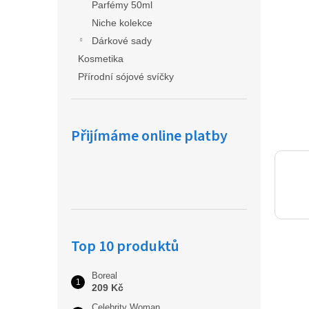
a
Parfémy 50ml
n
Niche kolekce
e
Dárkové sady
l
Kosmetika
Přírodní sójové svíčky
Přijímáme online platby
Top 10 produktů
Boreal
209 Kč
Celebrity Woman