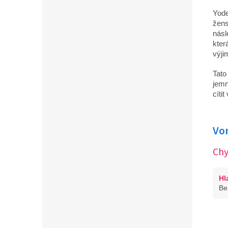
Yode
žens
násl
kter
výji
Tato
jemn
cíti
Vo
Chy
Hl
Be