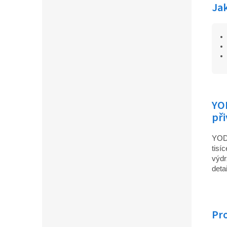
Jak
YOD
př
YODE
tisí
výdr
detai
Pr