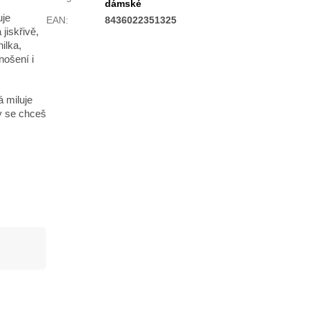
dámské
uje
EAN
:
8436022351325
jiskřivě,
ilka,
nošení i
 miluje
y se chceš