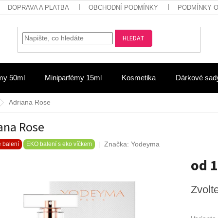
DOPRAVA A PLATBA
OBCHODNÍ PODMÍNKY
PODMÍNKY 
HLEDAT
my 50ml
Miniparfémy 15ml
Kosmetika
Dárkové sad
Adriana Rose
ana Rose
Značka:
Yodeyma
 balení
EKO balení s eko víčkem
od
1
Měrná
Zvolt
cena: