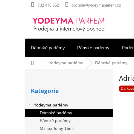
Přejít
732 476 652
obchod@yodeymaparfem.cz
na
obsah
Dámské parfémy
Pánské parfémy
Parfé
Domů
Yodeyma parfémy
Dámské parfémy
P
Adri
o
Přeskočit
s
Kategorie
kategorie
Dárkové
t
r
a
Yodeyma parfémy
n
Dámské parfémy
n
Pánské parfémy
í
Miniparfémy 15ml
p