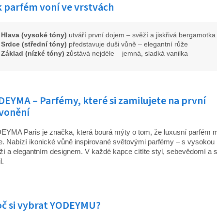
 parfém voní ve vrstvách
Hlava (vysoké tóny)
utváří první dojem – svěží a jiskřivá bergamotka
Srdce (střední tóny)
představuje duši vůně – elegantní růže
Základ (nízké tóny)
zůstává nejdéle – jemná, sladká vanilka
EYMA – Parfémy, které si zamilujete na první
ivonění
YMA Paris je značka, která bourá mýty o tom, že luxusní parfém m
ce. Nabízí ikonické vůně inspirované světovými parfémy – s vysokou k
ží a elegantním designem. V každé kapce cítíte styl, sebevědomí a 
l.
oč si vybrat YODEYMU?