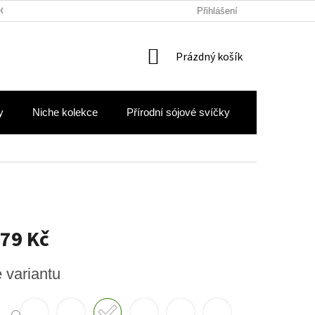
OCHRANY OSOBNÍCH ÚDAJŮ
Přihlášení
NÁKUPNÍ
Prázdný košík
KOŠÍK
y
Niche kolekce
Přírodní sójové svíčky
Hodnocení 
79 Kč
e variantu