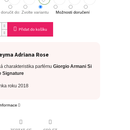
oručit do:
Zvolte variantu
Možnosti doručení
Přidat do košíku
eyma Adriana Rose
á charakteristika parfému
Giorgio Armani Si
 Signature
nka roku 2018
 informace