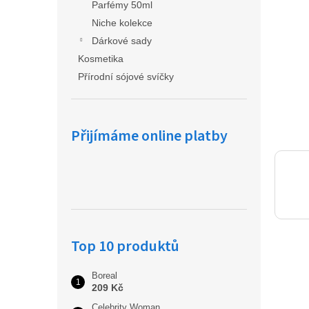
a
Parfémy 50ml
n
Niche kolekce
e
Dárkové sady
l
Kosmetika
Přírodní sójové svíčky
Přijímáme online platby
Top 10 produktů
Boreal
209 Kč
Celebrity Woman