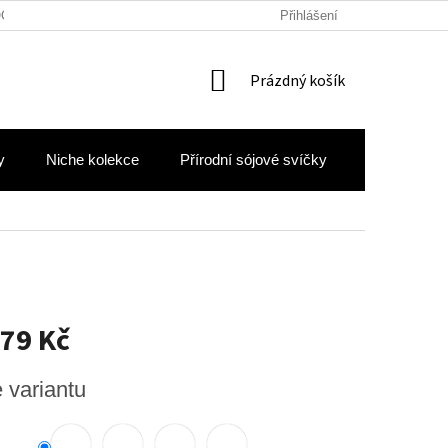
OCHRANY OSOBNÍCH ÚDAJŮ
Přihlášení
NÁKUPNÍ
Prázdný košík
KOŠÍK
y
Niche kolekce
Přírodní sójové svíčky
Hodnocení 
79 Kč
e variantu