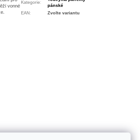
Kategorie
:
pánské
věží vonné
že.
EAN
:
Zvolte variantu