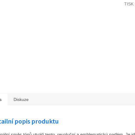
TISK
s
Diskuze
ailní popis produktu
inální směs tónů utváří tento revoluční a emblematický parfém. Je id