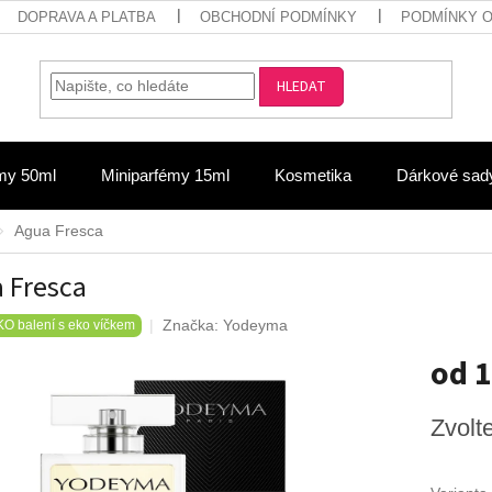
DOPRAVA A PLATBA
OBCHODNÍ PODMÍNKY
PODMÍNKY 
HLEDAT
my 50ml
Miniparfémy 15ml
Kosmetika
Dárkové sad
Agua Fresca
 Fresca
Značka:
Yodeyma
O balení s eko víčkem
od
1
Měrná
Zvolt
cena: