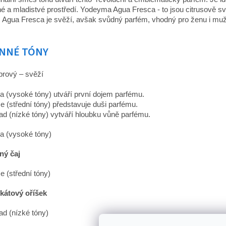
é a mladistvé prostředí.
Yodeyma Agua Fresca - to jsou citrusově s
. Agua Fresca je svěží, avšak svůdný parfém, vhodný pro ženu i mu
NNÉ TÓNY
rový – svěží
a (vysoké tóny) utváří první dojem parfému.
e (střední tóny) představuje duši parfému.
ad (nízké tóny) vytváří hloubku vůně parfému.
a (vysoké tóny)
ný čaj
e (střední tóny)
kátový oříšek
ad (nízké tóny)