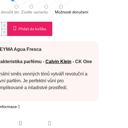
oručit do:
Zvolte variantu
Možnosti doručení
Přidat do košíku
EYMA Agua Fresca
akteristika parfému -
Calvin Klein
- CK One
nální směs vonných tónů vytváří revoluční a
vní parfém. Je perfektní vůní pro
mplikované a mladistvé prostředí.
 informace