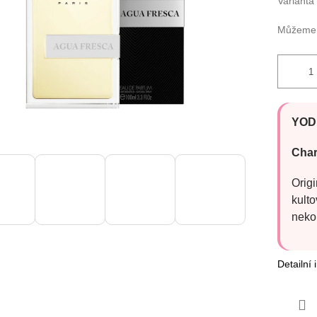
Varianta
Můžeme d
YOD
Char
Origi
kulto
neko
Detailní