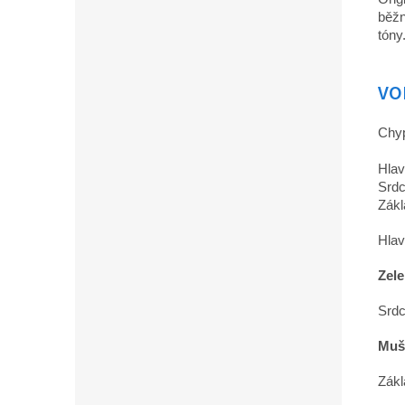
běžn
tóny
VO
Chyp
Hlav
Srdc
Zákl
Hlav
Zele
Srdc
Muš
Zákl