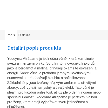
Popis
Diskuze
Detailní popis produktu
Yodeyma Atrápame je jedinečná vůně, která kombinuje
svěží a intenzivní prvky. Svrchní tóny ovocných akordů,
jako je bergamot a malina, přinášejí okamžité osvěžení a
energii. Srdce vůně je protkáno jemnými květinovými
nuancemi, které dodávají hloubku a sofistikovanost.
Základní tóny jsou tvořeny hřejivým ambrem a dřevitými
akordy, což vytváří smyslný a trvalý efekt. Tato vůně je
ideální pro každou příležitost, ať už jde o denní nošení nebo
speciální události. Yodeyma Atrápame je perfektní volbou
pro ženy, které chtějí vyjadřovat svou jedinečnost a
přitažlivost.