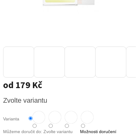
od
179 Kč
Měrná
Zvolte variantu
cena:
Varianta
Můžeme doručit do:
Zvolte variantu
Možnosti doručení