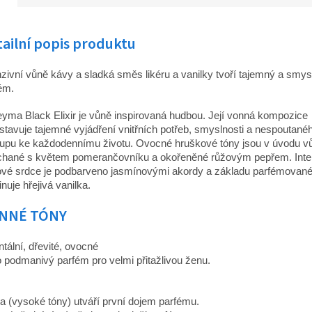
ailní popis produktu
nzivní vůně kávy a sladká směs likéru a vanilky tvoří tajemný a smys
ém.
yma Black Elixir je vůně inspirovaná hudbou. Její vonná kompozice
stavuje tajemné vyjádření vnitřních potřeb, smyslnosti a nespoutané
tupu ke každodennímu životu. Ovocné hruškové tóny jsou v úvodu v
hané s květem pomerančovníku a okořeněné růžovým pepřem. Inte
vé srdce je podbarveno jasmínovými akordy a základu parfémovan
nuje hřejivá vanilka.
NNÉ TÓNY
ntální, dřevité, ovocné
o podmanivý parfém pro velmi přitažlivou ženu.
a (vysoké tóny) utváří první dojem parfému.