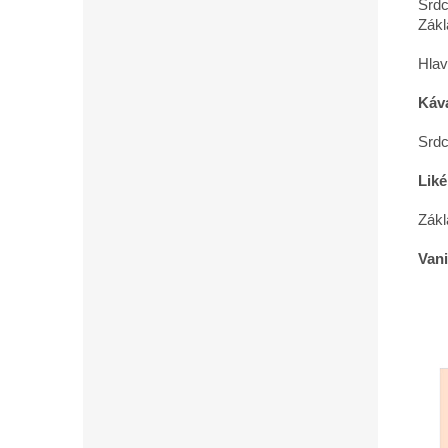
Srdc
Zákl
Hlav
Káv
Srdc
Liké
Zákl
Vani