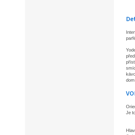
Det
Inte
parf
Yode
před
přís
smíc
kávo
domi
VO
Orie
Je t
Hlav