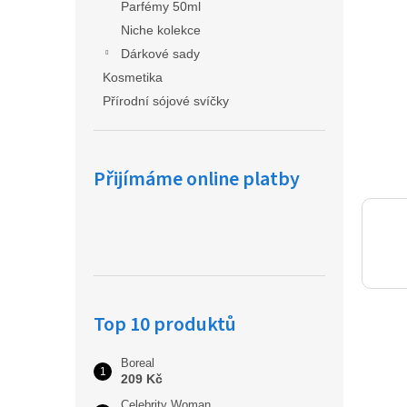
a
Parfémy 50ml
n
Niche kolekce
e
Dárkové sady
l
Kosmetika
Přírodní sójové svíčky
Přijímáme online platby
Top 10 produktů
Boreal
209 Kč
Celebrity Woman