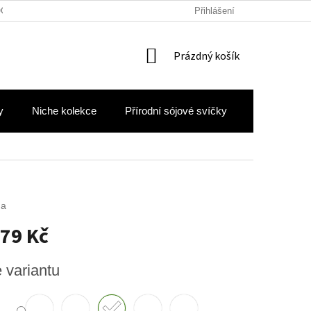
OCHRANY OSOBNÍCH ÚDAJŮ
Přihlášení
NÁKUPNÍ
Prázdný košík
KOŠÍK
y
Niche kolekce
Přírodní sójové svíčky
Hodnocení 
ma
79 Kč
e variantu