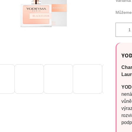
Varianta
Můžeme d
YO
Char
Laur
YODE
nená
vůně
výra
rozvi
podpo