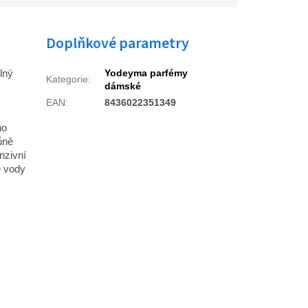
Doplňkové parametry
lný
Yodeyma parfémy
Kategorie
:
dámské
EAN
:
8436022351349
ho
ůně
nzivní
é vody