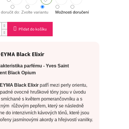
oručit do:
Zvolte variantu
Možnosti doručení
Přidat do košíku
DEYMA
Black Elixir
akteristika parfému -
Yves Saint
ent
Black Opium
YMA Black Elixir
patří mezi perly orientu,
padné ovocné hruškové tóny jsou v úvodu
 smíchané s květem pomerančovníku a s
zným růžovým pepřem, který se následně
ne do intenzivních kávových tónů, které jsou
řeny jasmínovými akordy a hřejivostí vanilky.