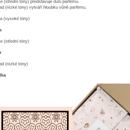
e (střední tóny) představuje duši parfému.
ad (nízké tóny) vytváří hloubku vůně parfému.
a (vysoké tóny)
a
e (střední tóny)
r
ad (nízké tóny)
lka