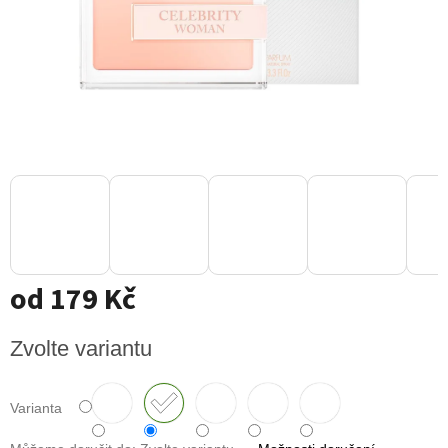
od
179 Kč
Měrná
Zvolte variantu
cena:
Varianta