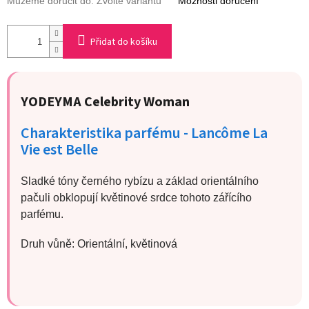
Můžeme doručit do:
Zvolte variantu
Možnosti doručení
Přidat do košíku
YODEYMA
Celebrity Woman
Charakteristika parfému - Lancôme La
Vie est Belle
Sladké tóny černého rybízu a základ orientálního
pačuli obklopují květinové srdce tohoto zářícího
parfému.
Druh vůně: Orientální, květinová