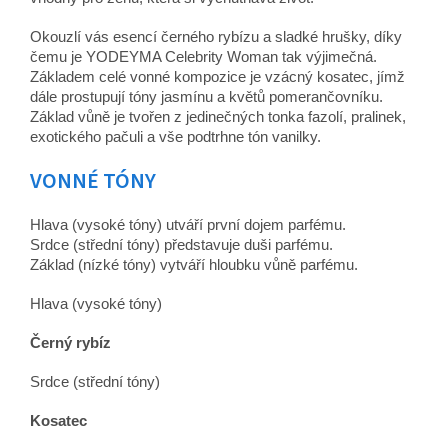
Okouzlí vás esencí černého rybízu a sladké hrušky, díky
čemu je YODEYMA Celebrity Woman tak výjimečná.
Základem celé vonné kompozice je vzácný kosatec, jímž
dále prostupují tóny jasmínu a květů pomerančovníku.
Základ vůně je tvořen z jedinečných tonka fazolí, pralinek,
exotického pačuli a vše podtrhne tón vanilky.
VONNÉ TÓNY
Hlava (vysoké tóny) utváří první dojem parfému.
Srdce (střední tóny) představuje duši parfému.
Základ (nízké tóny) vytváří hloubku vůně parfému.
Hlava (vysoké tóny)
Černý rybíz
Srdce (střední tóny)
Kosatec