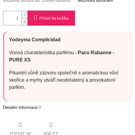
Můžeme doručit do:
Zvolte variantu
Možnosti doručení
Přidat do košíku
Yodeyma Complicidad
Vonná charakteristika parfému
- Paco Rabanne -
PURE XS
Pikantní vůně zázvoru společně s aromatickou vůní
skořice a myrhy utváří neodolatelný a provokativní
parfém.
Detailní informace
ZEPTAT SE
SDÍLET