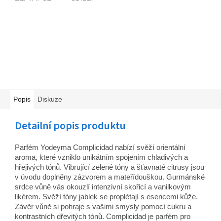
Popis
Diskuze
Detailní popis produktu
Parfém Yodeyma Complicidad nabízí svěží orientální
aroma, které vzniklo unikátním spojením chladivých a
hřejivých tónů.
Vibrující zelené tóny a šťavnaté citrusy jsou
v úvodu doplněny zázvorem a mateřídouškou. Gurmánské
srdce vůně vás okouzlí intenzivní skořicí a vanilkovým
likérem. Svěží tóny jablek se proplétají s esencemi kůže.
Závěr vůně si pohraje s vašimi smysly pomocí cukru a
kontrastních dřevitých tónů. Complicidad je parfém pro