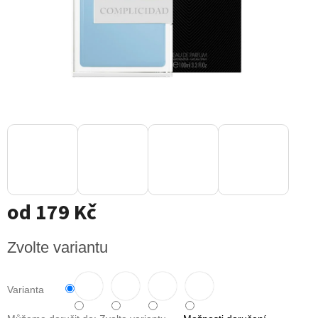
od
179 Kč
Měrná
Zvolte variantu
cena:
Varianta