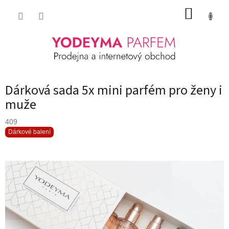
Přejít
NÁKUP
na
obsah
KOŠÍK
Dárková sada 5x mini parfém pro ženy i
muže
409
Dárkové balení