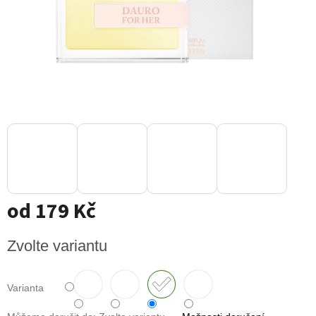
od
179 Kč
Měrná
Zvolte variantu
cena:
Varianta