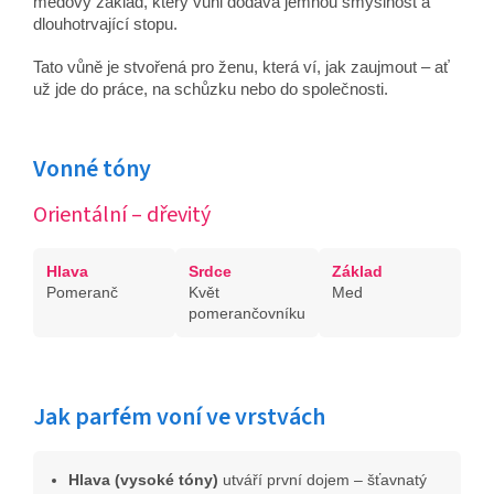
medový základ, který vůni dodává jemnou smyslnost a
dlouhotrvající stopu.
Tato vůně je stvořená pro ženu, která ví, jak zaujmout – ať
už jde do práce, na schůzku nebo do společnosti.
Vonné tóny
Orientální – dřevitý
Hlava
Srdce
Základ
Pomeranč
Květ
Med
pomerančovníku
Jak parfém voní ve vrstvách
Hlava (vysoké tóny)
utváří první dojem – šťavnatý