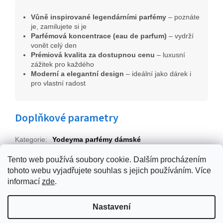
Vůně inspirované legendárními parfémy
– poznáte
je, zamilujete si je
Parfémová koncentrace (eau de parfum)
– vydrží
vonět celý den
Prémiová kvalita za dostupnou cenu
– luxusní
zážitek pro každého
Moderní a elegantní design
– ideální jako dárek i
pro vlastní radost
Doplňkové parametry
Kategorie
:
Yodeyma parfémy dámské
EAN
:
8436022350267
Tento web používá soubory cookie. Dalším procházením
tohoto webu vyjadřujete souhlas s jejich používáním. Více
Z
informací
zde
.
á
p
Vytvořil Shoptet
Nastavení
a