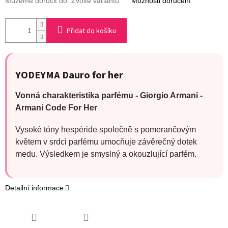
Můžeme doručit do:
Zvolte variantu
Možnosti doručení
Přidat do košíku
YODEYMA Dauro for her
Vonná charakteristika parfému - Giorgio Armani -
Armani Code For Her
Vysoké tóny hespéride společně s pomerančovým
květem v srdci parfému umocňuje závěrečný dotek
medu. Výsledkem je smyslný a okouzlující parfém.
Detailní informace