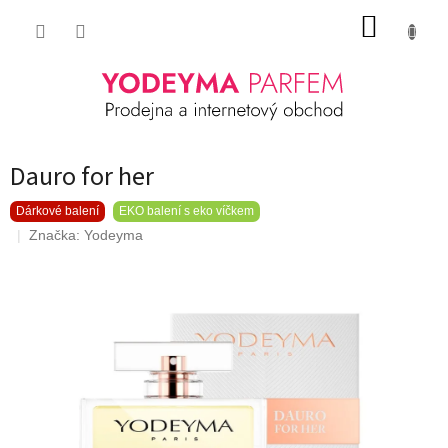
Přejít
NÁKUP
na
obsah
KOŠÍK
Dauro for her
Dárkové balení
EKO balení s eko víčkem
Značka:
Yodeyma