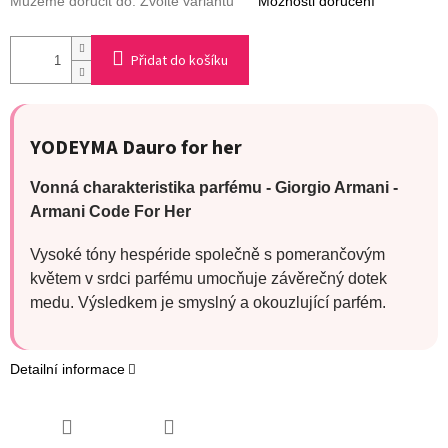
Můžeme doručit do:
Zvolte variantu
Možnosti doručení
Přidat do košíku
YODEYMA Dauro for her
Vonná charakteristika parfému - Giorgio Armani -
Armani Code For Her
Vysoké tóny hespéride společně s pomerančovým
květem v srdci parfému umocňuje závěrečný dotek
medu. Výsledkem je smyslný a okouzlující parfém.
Detailní informace