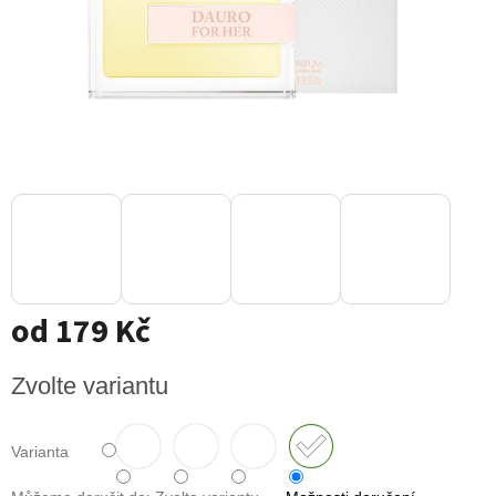
od
179 Kč
Měrná
Zvolte variantu
cena:
Varianta