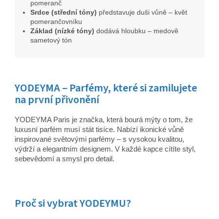
pomeranč
Srdce (střední tóny)
představuje duši vůně – květ
pomerančovníku
Základ (nízké tóny)
dodává hloubku – medově
sametový tón
YODEYMA – Parfémy, které si zamilujete
na první přivonění
YODEYMA Paris je značka, která bourá mýty o tom, že
luxusní parfém musí stát tisíce. Nabízí ikonické vůně
inspirované světovými parfémy – s vysokou kvalitou,
výdrží a elegantním designem. V každé kapce cítíte styl,
sebevědomí a smysl pro detail.
Proč si vybrat YODEYMU?