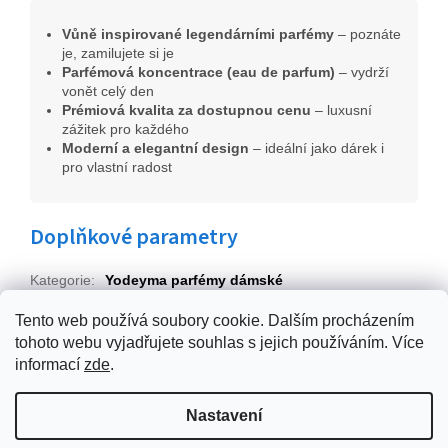
Vůně inspirované legendárními parfémy
– poznáte
je, zamilujete si je
Parfémová koncentrace (eau de parfum)
– vydrží
vonět celý den
Prémiová kvalita za dostupnou cenu
– luxusní
zážitek pro každého
Moderní a elegantní design
– ideální jako dárek i
pro vlastní radost
Doplňkové parametry
Kategorie
:
Yodeyma parfémy dámské
EAN
:
8436022350267
Tento web používá soubory cookie. Dalším procházením
tohoto webu vyjadřujete souhlas s jejich používáním. Více
Z
informací
zde
.
á
p
Vytvořil Shoptet
Nastavení
a