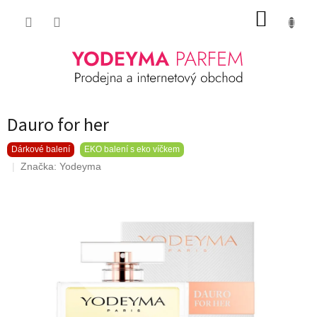
Přejít
NÁKUP
na
obsah
KOŠÍK
Dauro for her
Dárkové balení
EKO balení s eko víčkem
Značka:
Yodeyma