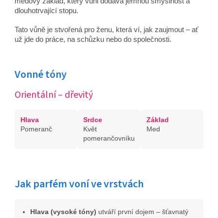
medový základ, který vůni dodává jemnou smyslnost a
dlouhotrvající stopu.
Tato vůně je stvořená pro ženu, která ví, jak zaujmout – ať
už jde do práce, na schůzku nebo do společnosti.
Vonné tóny
Orientální – dřevitý
Hlava
Srdce
Základ
Pomeranč
Květ
Med
pomerančovníku
Jak parfém voní ve vrstvách
Hlava (vysoké tóny)
utváří první dojem – šťavnatý