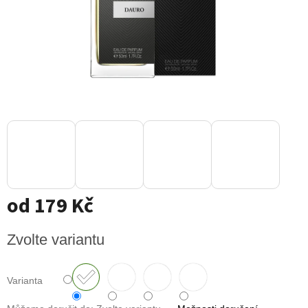
od
179 Kč
Měrná
Zvolte variantu
cena:
Varianta