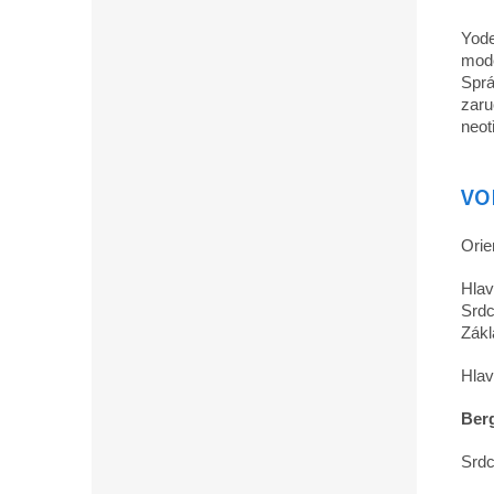
Yode
mode
Sprá
zaru
neot
VO
Orie
Hlav
Srdc
Zákl
Hlav
Ber
Srdc