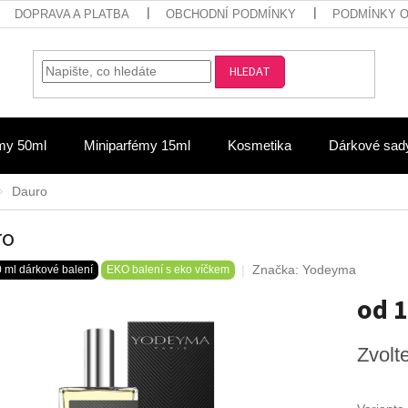
DOPRAVA A PLATBA
OBCHODNÍ PODMÍNKY
PODMÍNKY 
HLEDAT
my 50ml
Miniparfémy 15ml
Kosmetika
Dárkové sad
Dauro
ro
Značka:
Yodeyma
 ml dárkové balení
EKO balení s eko víčkem
od
1
Měrná
Zvolt
cena: