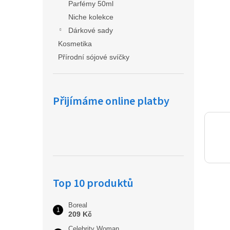
a
Parfémy 50ml
n
Niche kolekce
e
Dárkové sady
l
Kosmetika
Přírodní sójové svíčky
Přijímáme online platby
Top 10 produktů
Boreal
209 Kč
Celebrity Woman