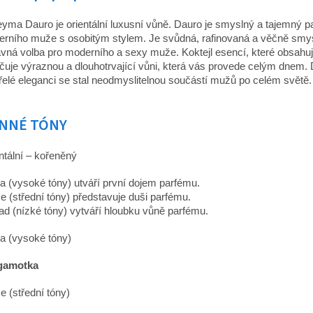
yma Dauro je orientální luxusní vůně. Dauro je smyslný a tajemný p
rního muže s osobitým stylem. Je svůdná, rafinovaná a věčně smy
vná volba pro moderního a sexy muže.
Koktejl esencí, které obsahuj
čuje výraznou a dlouhotrvající vůni, která vás provede celým dnem.
řelé eleganci se stal neodmyslitelnou součástí mužů po celém světě.
NNÉ TÓNY
ntální – kořeněný
a (vysoké tóny) utváří první dojem parfému.
e (střední tóny) představuje duši parfému.
ad (nízké tóny) vytváří hloubku vůně parfému.
a (vysoké tóny)
gamotka
e (střední tóny)