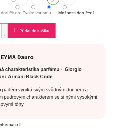
oručit do:
Zvolte variantu
Možnosti doručení
Přidat do košíku
EYMA Dauro
á charakteristika parfému - Giorgio
ni Armani Black Code
o parfém vyniká svým svůdným duchem a
ým pudrovým charakterem se silnými vysokými
sovými tóny.
 informace