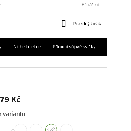
OCHRANY OSOBNÍCH ÚDAJŮ
Přihlášení
NÁKUPNÍ
Prázdný košík
KOŠÍK
y
Niche kolekce
Přírodní sójové svíčky
Hodnocení 
79 Kč
e variantu