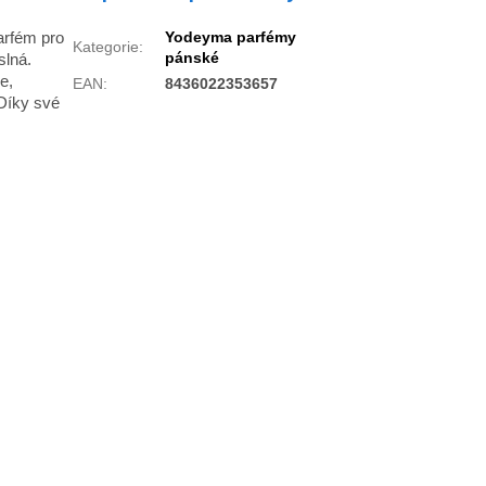
arfém pro
Yodeyma parfémy
Kategorie
:
pánské
slná.
e,
EAN
:
8436022353657
 Díky své