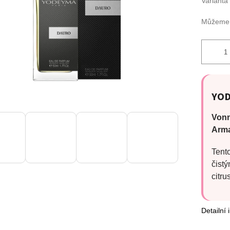
Varianta
Můžeme d
YOD
Vonn
Arma
Tent
čist
citru
Detailní