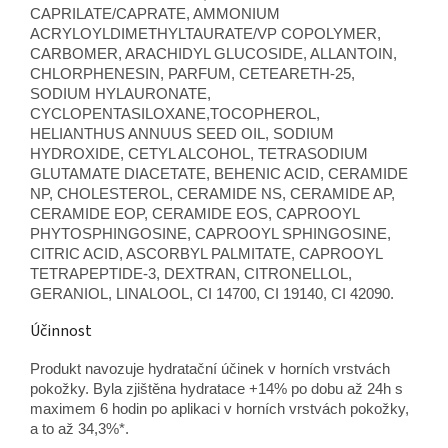
CAPRILATE/CAPRATE, AMMONIUM
ACRYLOYLDIMETHYLTAURATE/VP COPOLYMER,
CARBOMER, ARACHIDYL GLUCOSIDE, ALLANTOIN,
CHLORPHENESIN, PARFUM, CETEARETH-25,
SODIUM HYLAURONATE,
CYCLOPENTASILOXANE,TOCOPHEROL,
HELIANTHUS ANNUUS SEED OIL, SODIUM
HYDROXIDE, CETYL ALCOHOL, TETRASODIUM
GLUTAMATE DIACETATE, BEHENIC ACID, CERAMIDE
NP, CHOLESTEROL, CERAMIDE NS, CERAMIDE AP,
CERAMIDE EOP, CERAMIDE EOS, CAPROOYL
PHYTOSPHINGOSINE, CAPROOYL SPHINGOSINE,
CITRIC ACID, ASCORBYL PALMITATE, CAPROOYL
TETRAPEPTIDE-3, DEXTRAN, CITRONELLOL,
GERANIOL, LINALOOL, CI 14700, CI 19140, CI 42090.
Účinnost
Produkt navozuje hydratační účinek v horních vrstvách
pokožky. Byla zjištěna hydratace +14% po dobu až 24h s
maximem 6 hodin po aplikaci v horních vrstvách pokožky,
a to až 34,3%*.