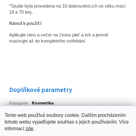
*Studie byla provedena na 10 dobrovolnících ve věku mezi
18 a 70 lety.
Návod k použití
Aplikujte ráno a večer na čistou pleť a krk a jemně
masírujte až do kompletního vstřebání.
Doplňkové parametry
Kategorie
:
Kosmetika
Hmotnost
:
0.05 kg
Tento web používá soubory cookie. Dalším procházením
tohoto webu vyjadřujete souhlas s jejich používáním. Více
Z
informací
zde
.
á