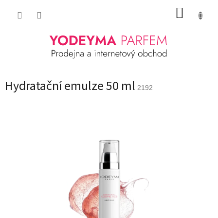
Přejít
NÁKUP
na
obsah
KOŠÍK
Hydratační emulze 50 ml
2192