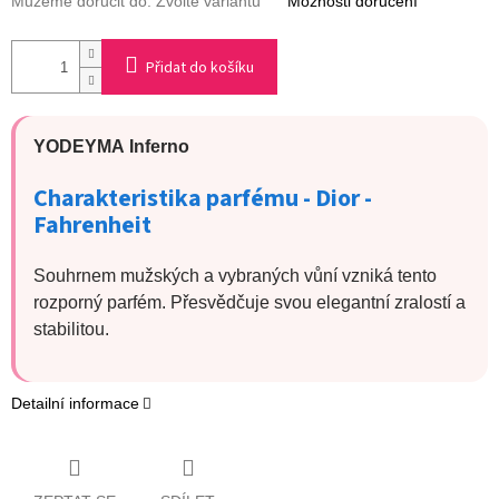
Můžeme doručit do:
Zvolte variantu
Možnosti doručení
Přidat do košíku
YODEYMA
Inferno
Charakteristika parfému -
Dior
-
Fahrenheit
Souhrnem mužských a vybraných vůní vzniká tento
rozporný parfém. Přesvědčuje svou elegantní zralostí a
stabilitou.
Detailní informace