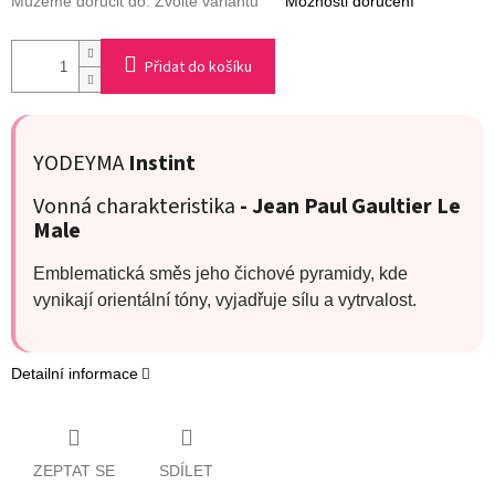
Můžeme doručit do:
Zvolte variantu
Možnosti doručení
Přidat do košíku
YODEYMA
Instint
Vonná charakteristika
- Jean Paul Gaultier Le
Male
Emblematická směs jeho čichové pyramidy, kde
vynikají orientální tóny, vyjadřuje sílu a vytrvalost.
Detailní informace
ZEPTAT SE
SDÍLET