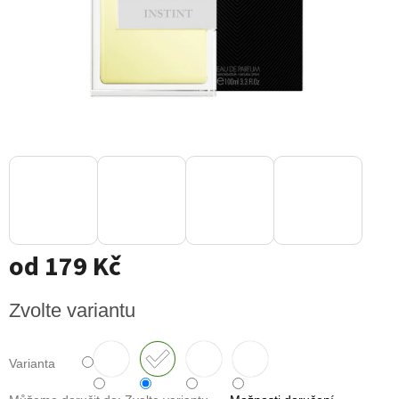
od
179 Kč
Měrná
Zvolte variantu
cena:
Varianta