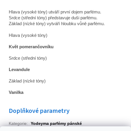
Hlava (vysoké tóny) utváří první dojem parfému.
Srdce (střední tóny) představuje duši parfému.
Základ (nízké tóny) vytváří hloubku vůně parfému.
Hlava (vysoké tóny)
Květ pomerančovníku
Srdce (střední tóny)
Levandule
Základ (nízké tóny)
Vanilka
Doplňkové parametry
Kategorie
:
Yodeyma parfémy pánské
EAN
:
8436022365414