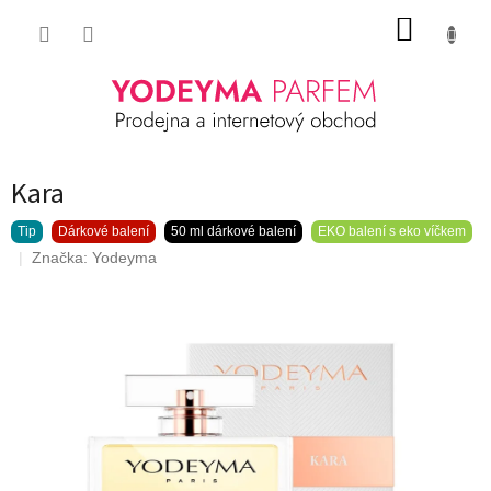
Přejít
NÁKUP
na
obsah
KOŠÍK
Kara
Tip
Dárkové balení
50 ml dárkové balení
EKO balení s eko víčkem
Značka:
Yodeyma