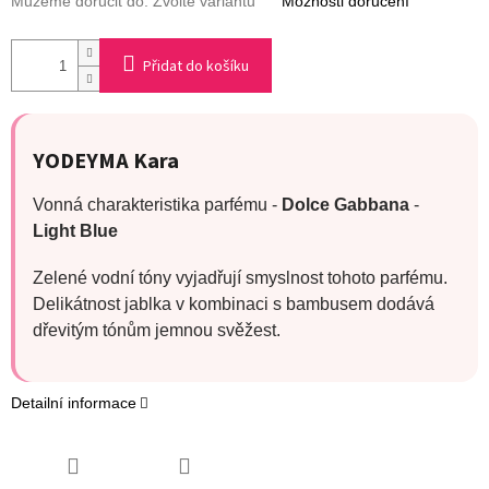
Můžeme doručit do:
Zvolte variantu
Možnosti doručení
Přidat do košíku
YODEYMA
Kara
Vonná charakteristika parfému -
Dolce Gabbana
-
Light Blue
Zelené vodní tóny vyjadřují smyslnost tohoto parfému.
Delikátnost jablka v kombinaci s bambusem dodává
dřevitým tónům jemnou svěžest.
Detailní informace