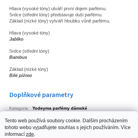
Hlava (vysoké tóny) utváří první dojem parfému.
Srdce (střední tóny) představuje duši parfému.
Základ (nízké tóny) vytváří hloubku vůně parfému.
Hlava (vysoké tóny)
Jablko
Srdce (střední tóny)
Bambus
Základ (nízké tóny)
Bílé pižmo
Doplňkové parametry
Kategorie
:
Yodeyma parfémy dámské
EAN
:
Zvolte variantu
Tento web používá soubory cookie. Dalším procházením
tohoto webu vyjadřujete souhlas s jejich používáním. Více
Z
informací
zde
.