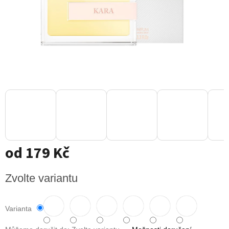
od
179 Kč
Měrná
Zvolte variantu
cena:
Varianta