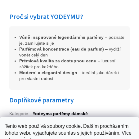
Proč si vybrat YODEYMU?
Vůně inspirované legendárními parfémy
– poznáte
je, zamilujete si je
Parfémová koncentrace (eau de parfum)
– vydrží
vonět celý den
Prémiová kvalita za dostupnou cenu
– luxusní
zážitek pro každého
Moderní a elegantní design
– ideální jako dárek i
pro vlastní radost
Doplňkové parametry
Kategorie
:
Yodeyma parfémy dámské
EAN
:
8436022352896
Tento web používá soubory cookie. Dalším procházením
tohoto webu vyjadřujete souhlas s jejich používáním. Více