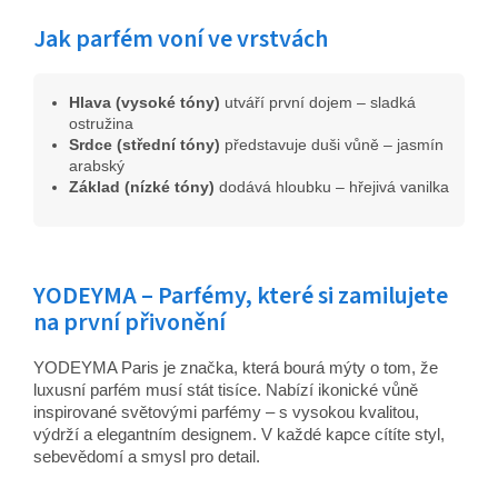
Jak parfém voní ve vrstvách
Hlava (vysoké tóny)
utváří první dojem – sladká
ostružina
Srdce (střední tóny)
představuje duši vůně – jasmín
arabský
Základ (nízké tóny)
dodává hloubku – hřejivá vanilka
YODEYMA – Parfémy, které si zamilujete
na první přivonění
YODEYMA Paris je značka, která bourá mýty o tom, že
luxusní parfém musí stát tisíce. Nabízí ikonické vůně
inspirované světovými parfémy – s vysokou kvalitou,
výdrží a elegantním designem. V každé kapce cítíte styl,
sebevědomí a smysl pro detail.