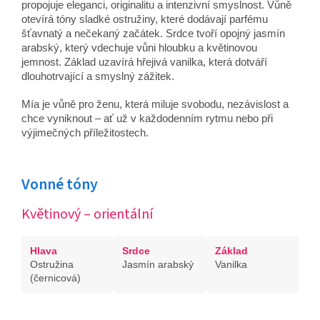
propojuje eleganci, originalitu a intenzivní smyslnost. Vůně
otevírá tóny sladké ostružiny, které dodávají parfému
šťavnatý a nečekaný začátek. Srdce tvoří opojný jasmín
arabský, který vdechuje vůni hloubku a květinovou
jemnost. Základ uzavírá hřejivá vanilka, která dotváří
dlouhotrvající a smyslný zážitek.
Mía je vůně pro ženu, která miluje svobodu, nezávislost a
chce vyniknout – ať už v každodenním rytmu nebo při
výjimečných příležitostech.
Vonné tóny
Květinový – orientální
Hlava
Srdce
Základ
Ostružina
Jasmín arabský
Vanilka
(černicová)