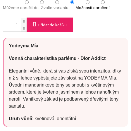
Můžeme doručit do:
Zvolte variantu
Možnosti doručení
Přidat do košíku
Yodeyma Mía
Vonná charakteristika parfému -
Dior
Addict
Elegantní vůně, která si vás získá svou intenzitou, díky
níž si lehce vypěstujete závislost na YODEYMA Mía.
Úvodní mandarinkové tóny se snoubí s květinovým
srdcem, které je tvořeno jasmínem a lehce nahořklým
neroli. Vanilkový základ je podbarvený dřevitými tóny
santalu.
Druh vůně
:
květinová, orientální