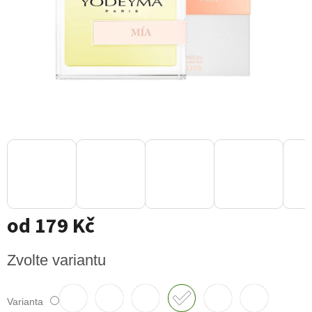
od
179 Kč
Měrná
Zvolte variantu
cena:
Varianta