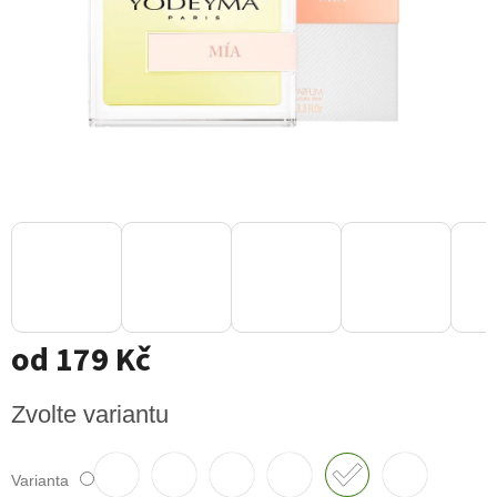
od
179 Kč
Měrná
Zvolte variantu
cena:
Varianta