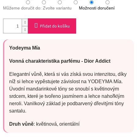
Můžeme doručit do:
Zvolte variantu
Možnosti doručení
Přidat do košíku
Yodeyma Mía
Vonná charakteristika parfému -
Dior
Addict
Elegantní vůně, která si vás získá svou intenzitou, díky
níž si lehce vypěstujete závislost na YODEYMA Mía.
Úvodní mandarinkové tóny se snoubí s květinovým
srdcem, které je tvořeno jasmínem a lehce nahořklým
neroli. Vanilkový základ je podbarvený dřevitými tóny
santalu.
Druh vůně
:
květinová, orientální