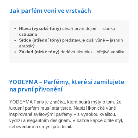
Jak parfém voní ve vrstvách
Hlava (vysoké tóny)
utváří první dojem – sladká
ostružina
Srdce (střední tóny)
představuje duši vůně – jasmín
arabský
Základ (nízké tóny)
dodává hloubku – hřejivá vanilka
YODEYMA – Parfémy, které si zamilujete
na první přivonění
YODEYMA Paris je značka, která bourá mýty o tom, že
luxusní parfém musí stát tisíce. Nabízí ikonické vůně
inspirované světovými parfémy – s vysokou kvalitou,
výdrží a elegantním designem. V každé kapce cítíte styl,
sebevědomí a smysl pro detail.