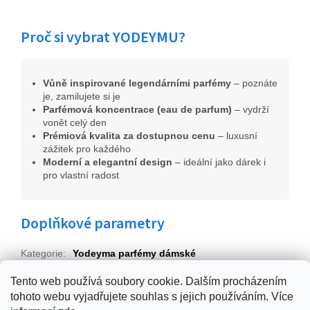
Proč si vybrat YODEYMU?
Vůně inspirované legendárními parfémy
– poznáte
je, zamilujete si je
Parfémová koncentrace (eau de parfum)
– vydrží
vonět celý den
Prémiová kvalita za dostupnou cenu
– luxusní
zážitek pro každého
Moderní a elegantní design
– ideální jako dárek i
pro vlastní radost
Doplňkové parametry
Kategorie
:
Yodeyma parfémy dámské
EAN
:
8436022352896
Tento web používá soubory cookie. Dalším procházením
tohoto webu vyjadřujete souhlas s jejich používáním. Více