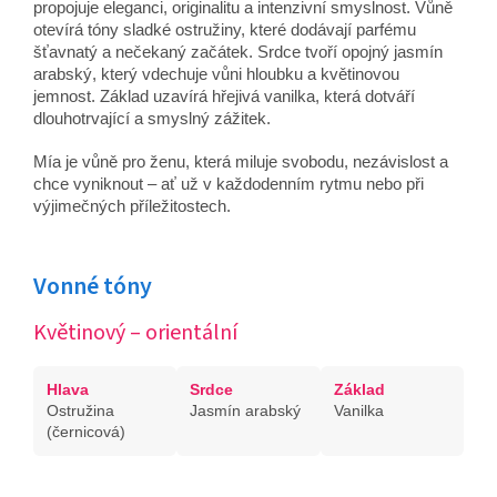
propojuje eleganci, originalitu a intenzivní smyslnost. Vůně
otevírá tóny sladké ostružiny, které dodávají parfému
šťavnatý a nečekaný začátek. Srdce tvoří opojný jasmín
arabský, který vdechuje vůni hloubku a květinovou
jemnost. Základ uzavírá hřejivá vanilka, která dotváří
dlouhotrvající a smyslný zážitek.
Mía je vůně pro ženu, která miluje svobodu, nezávislost a
chce vyniknout – ať už v každodenním rytmu nebo při
výjimečných příležitostech.
Vonné tóny
Květinový – orientální
Hlava
Srdce
Základ
Ostružina
Jasmín arabský
Vanilka
(černicová)