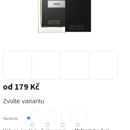
od
179 Kč
Měrná
Zvolte variantu
cena:
Varianta