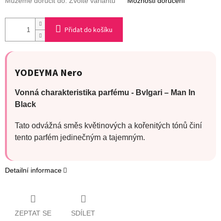
Můžeme doručit do:
Zvolte variantu
Možnosti doručení
Přidat do košíku
YODEYMA
Nero
Vonná charakteristika parfému - Bvlgari
– Man In
Black
Tato odvážná směs květinových a kořenitých tónů činí
tento parfém jedinečným a tajemným.
Detailní informace
ZEPTAT SE
SDÍLET