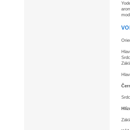
Yode
arom
mode
VO
Orie
Hlav
Srdc
Zákl
Hlav
Čer
Srdc
Hlíz
Zákl