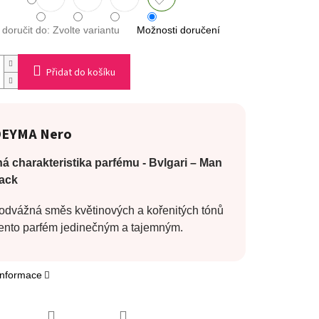
oručit do:
Zvolte variantu
Možnosti doručení
Přidat do košíku
DEYMA
Nero
á charakteristika parfému - Bvlgari
– Man
lack
 odvážná směs květinových a kořenitých tónů
 tento parfém jedinečným a tajemným.
 informace