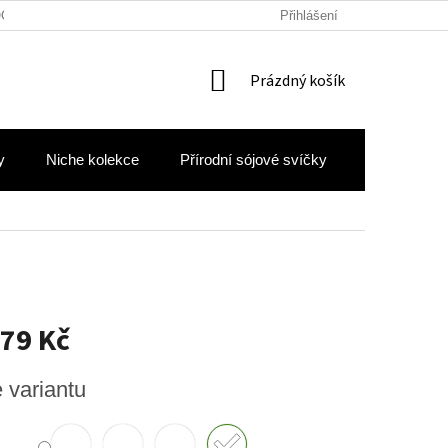
OCHRANY OSOBNÍCH ÚDAJŮ
Přihlášení
NÁKUPNÍ
Prázdný košík
KOŠÍK
y
Niche kolekce
Přírodní sójové svíčky
Hodnocení 
79 Kč
e variantu