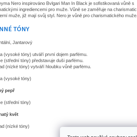
yma Nero inspirováno Bvlgari Man In Black je sofistikovaná vůně s
atickými ingrediencemi pro muže. Vůně se zaměřuje na charismatic
rní muže, již mají svůj styl. Nero je vůně pro charismatického muže
NNÉ TÓNY
ntální, Jantarový
a (vysoké tóny) utváří první dojem parfému.
e (střední tóny) představuje duši parfému.
ad (nízké tóny) vytváří hloubku vůně parfému.
a (vysoké tóny)
ný pepř
e (střední tóny)
natý květ
ad (nízké tóny)