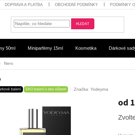
DOPRAVA A PLATBA
OBCHODNÍ PODMÍNKY
PODMÍNKY 
HLEDAT
my 50ml
Miniparfémy 15ml
Kosmetika
Dárkové sad
Nero
o
Značka:
Yodeyma
árkové balení
EKO balení s eko víčkem
od
1
Měrná
Zvolt
cena: