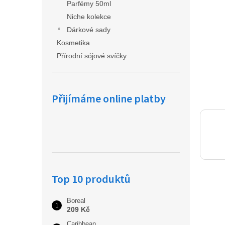
a
Parfémy 50ml
n
Niche kolekce
e
Dárkové sady
l
Kosmetika
Přírodní sójové svíčky
Přijímáme online platby
Top 10 produktů
Boreal
209 Kč
Caribbean