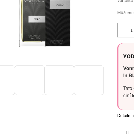
Varianta
Můžeme d
YO
Vonn
In B
Tato
činí
Detailní