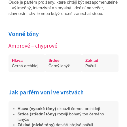
Oude je parfém pro ženy, které chtějí být nezapomenutelné
– výjimečný, intenzivní a smyslný. Ideální na večer,
slavnostní chvíle nebo když chceš zanechat stopu.
Vonné tóny
Ambrové – chyprové
Hlava
Srdce
Základ
Černá orchidej
Černý lanýž
Pačuli
Jak parfém voní ve vrstvách
Hlava (vysoké tóny)
okouzlí černou orchidejí
Srdce (střední tóny)
rozvíjí bohatý tón černého
lanýže
Základ (nízké tóny)
dotváří hřejivé pačuli