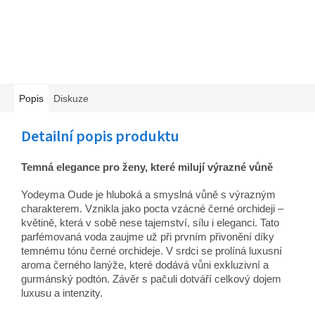
Popis
Diskuze
Detailní popis produktu
Temná elegance pro ženy, které milují výrazné vůně
Yodeyma Oude je hluboká a smyslná vůně s výrazným
charakterem. Vznikla jako pocta vzácné černé orchideji –
květině, která v sobě nese tajemství, sílu i eleganci. Tato
parfémovaná voda zaujme už při prvním přivonění díky
temnému tónu černé orchideje. V srdci se prolíná luxusní
aroma černého lanýže, které dodává vůni exkluzivní a
gurmánský podtón. Závěr s pačuli dotváří celkový dojem
luxusu a intenzity.