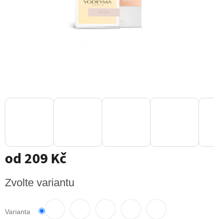
od
209 Kč
Měrná
Zvolte variantu
cena:
Varianta