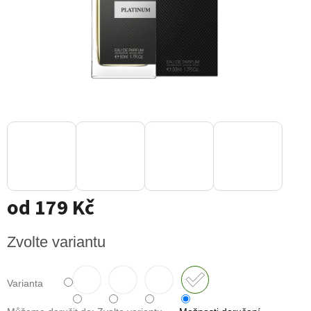
od
179 Kč
Měrná
Zvolte variantu
cena:
Varianta