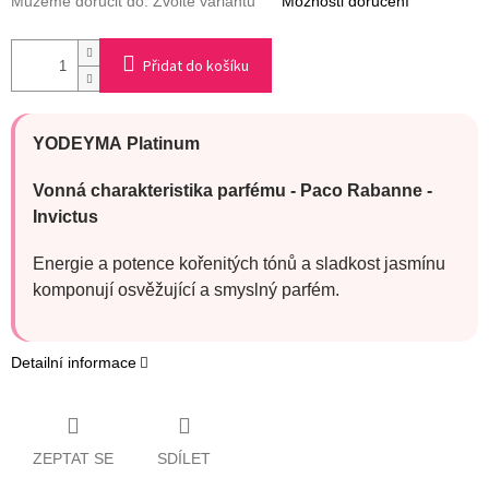
Můžeme doručit do:
Zvolte variantu
Možnosti doručení
Přidat do košíku
YODEYMA
Platinum
Vonná charakteristika parfému -
Paco Rabanne
-
Invictus
Energie a potence kořenitých tónů a sladkost jasmínu
komponují osvěžující a smyslný parfém.
Detailní informace
ZEPTAT SE
SDÍLET