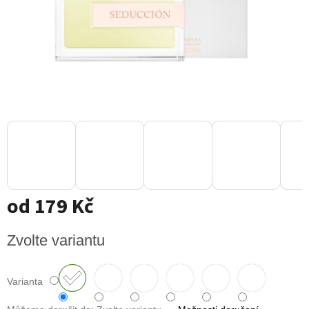
od
179 Kč
Měrná
Zvolte variantu
cena:
Varianta