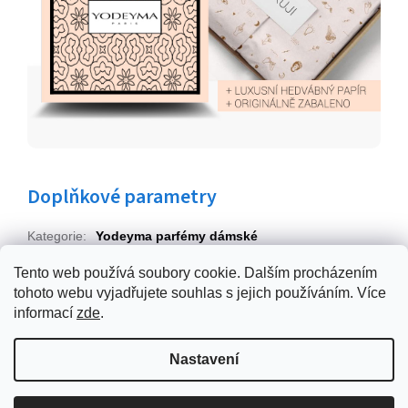
Doplňkové parametry
Kategorie
:
Yodeyma parfémy dámské
EAN
:
8436022365476
Tento web používá soubory cookie. Dalším procházením
tohoto webu vyjadřujete souhlas s jejich používáním. Více
Z
informací
zde
.
á
p
Vytvořil Shoptet
Nastavení
a
t
Copyright 2026
yodeymaparfem.cz
. Všechna práva vyhrazena.