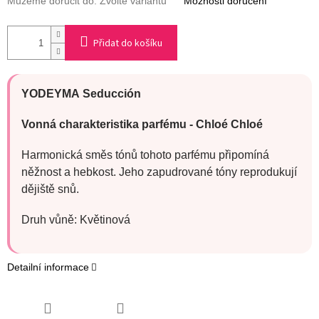
Můžeme doručit do:
Zvolte variantu
Možnosti doručení
Přidat do košíku
YODEYMA
Seducción
Vonná charakteristika parfému -
Chloé
Chloé
Harmonická směs tónů tohoto parfému připomíná
něžnost a hebkost. Jeho zapudrované tóny reprodukují
dějiště snů.
Druh vůně: Květinová
Detailní informace