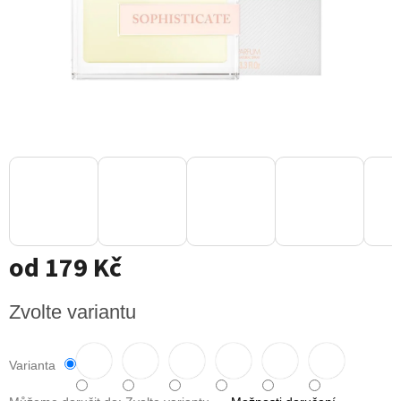
od
179 Kč
Měrná
Zvolte variantu
cena:
Varianta