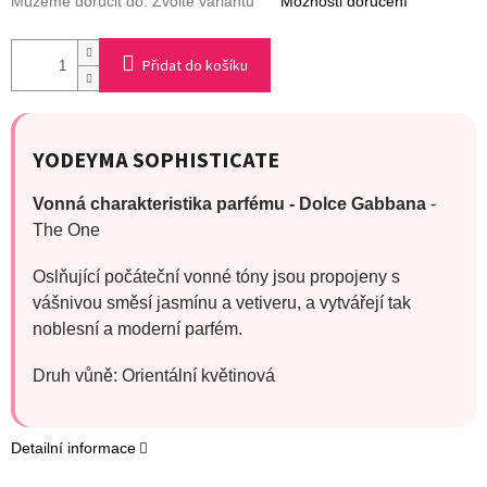
Můžeme doručit do:
Zvolte variantu
Možnosti doručení
Přidat do košíku
YODEYMA SOPHISTICATE
Vonná charakteristika parfému -
Dolce Gabbana
-
The One
Oslňující počáteční vonné tóny jsou propojeny s
vášnivou směsí jasmínu a vetiveru, a vytvářejí tak
noblesní a moderní parfém.
Druh vůně: Orientální květinová
Detailní informace