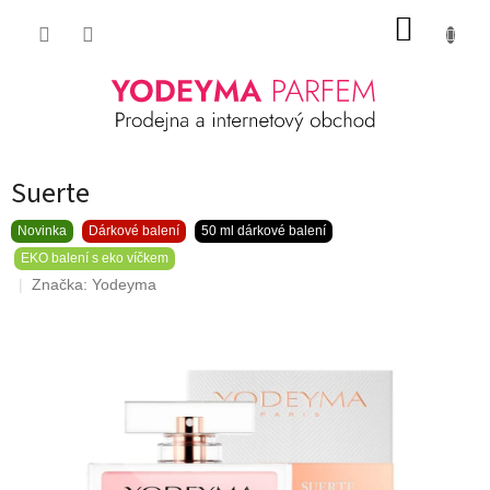
Přejít
NÁKUP
na
obsah
KOŠÍK
Suerte
Novinka
Dárkové balení
50 ml dárkové balení
EKO balení s eko víčkem
Značka:
Yodeyma