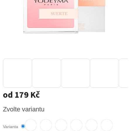
od
179 Kč
Měrná
Zvolte variantu
cena:
Varianta