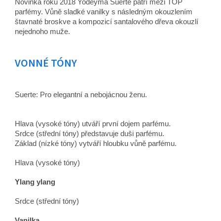
Novinka roku 2018 Yodeyma Suerte patří mezi TOP
parfémy. Vůně sladké vanilky s následným okouzlením
štavnaté broskve a kompozicí santalového dřeva okouzlí
nejednoho muže.
VONNÉ TÓNY
Suerte: Pro elegantní a nebojácnou ženu.
Hlava (vysoké tóny) utváří první dojem parfému.
Srdce (střední tóny) představuje duši parfému.
Základ (nízké tóny) vytváří hloubku vůně parfému.
Hlava (vysoké tóny)
Ylang ylang
Srdce (střední tóny)
Vanilka