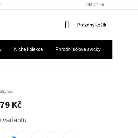
OCHRANY OSOBNÍCH ÚDAJŮ
Přihlášení
NÁKUPNÍ
Prázdný košík
KOŠÍK
y
Niche kolekce
Přírodní sójové svíčky
Hodnocení 
deyma
79 Kč
e variantu