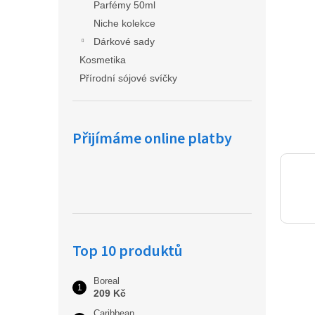
a
Parfémy 50ml
n
Niche kolekce
e
Dárkové sady
l
Kosmetika
Přírodní sójové svíčky
Přijímáme online platby
Top 10 produktů
Boreal
209 Kč
Caribbean