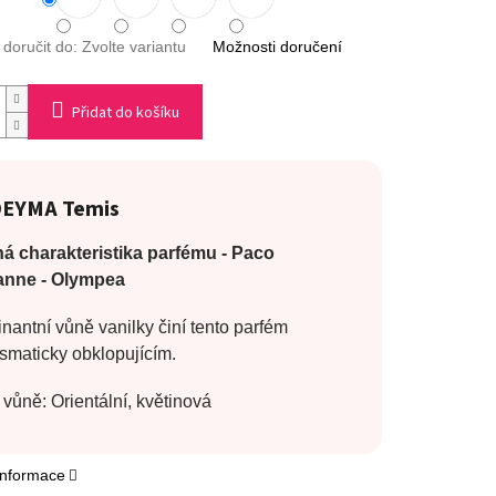
oručit do:
Zvolte variantu
Možnosti doručení
Přidat do košíku
EYMA Temis
á charakteristika parfému -
Paco
anne
- Olympea
antní vůně vanilky činí tento parfém
smaticky obklopujícím.
vůně: Orientální, květinová
 informace