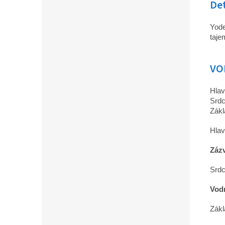
Det
Yode
taje
VO
Hlav
Srdc
Zákl
Hlav
Záz
Srdc
Vod
Zákl