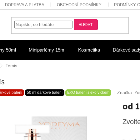
DOPRAVA A PLATBA
OBCHODNÍ PODMÍNKY
PODMÍNKY 
HLEDAT
my 50ml
Miniparfémy 15ml
Kosmetika
Dárkové sad
Temis
is
Značka:
Yo
rkové balení
50 ml dárkové balení
EKO balení s eko víčkem
od
1
Měrná
Zvolt
cena: