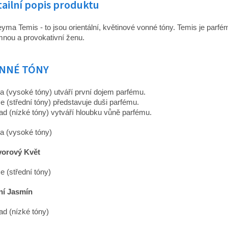
ailní popis produktu
yma Temis - to jsou orientální, květinové vonné tóny. Temis je parfé
mnou a provokativní ženu.
NNÉ TÓNY
a (vysoké tóny) utváří první dojem parfému.
e (střední tóny) představuje duši parfému.
ad (nízké tóny) vytváří hloubku vůně parfému.
a (vysoké tóny)
vorový Květ
e (střední tóny)
ní Jasmín
ad (nízké tóny)