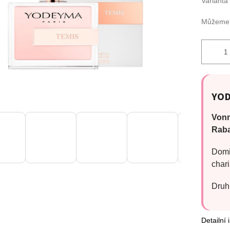
Varianta
Můžeme d
YOD
Vonn
Rab
Domin
chari
Druh 
Detailní