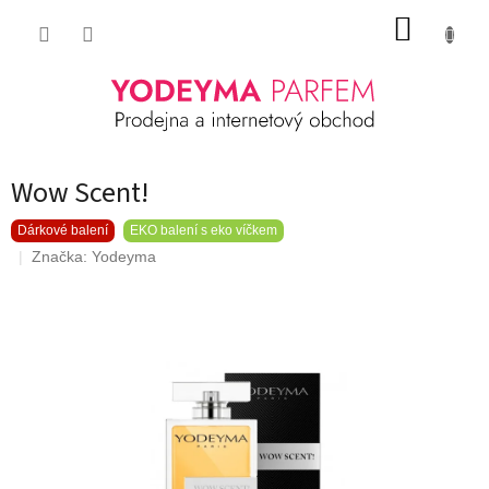
Přejít
NÁKUP
na
obsah
KOŠÍK
Wow Scent!
Dárkové balení
EKO balení s eko víčkem
Značka:
Yodeyma