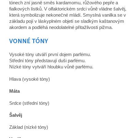
tónech zní jasně směs kardamomu, růžového pepře a
fialkových lístků. V olfaktorickém srdci vůně vládne šalvěj,
která symbolizuje nekonečné mládí. Smyslná vanilka se v
základu pojí v láskyplném objetí se sladkým kaštanovým
akordem a podléhá neodolatelné přitažlivosti pižma.
VONNÉ TÓNY
Vysoké tóny utváří první dojem parfému.
Střední tóny představují duši parfému.
Nízké tóny vytváří hloubku vůně parfému.
Hlava (vysoké tóny)
Máta
Srdce (střední tóny)
Šalvěj
Základ (nízké tóny)