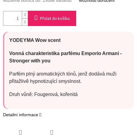
Můžeme doručit do:
Zvolte variantu
Možnosti doručení
Přidat do košíku
YODEYMA Wow scent
Vonná charakteristika parfému Emporio Armani -
Stronger with you
Parfém plný aromatických tónů, jenž dodává muži
přitažlivě hypnotizující smyslnost.
Druh vůně: Fougerová, kořenitá
Detailní informace