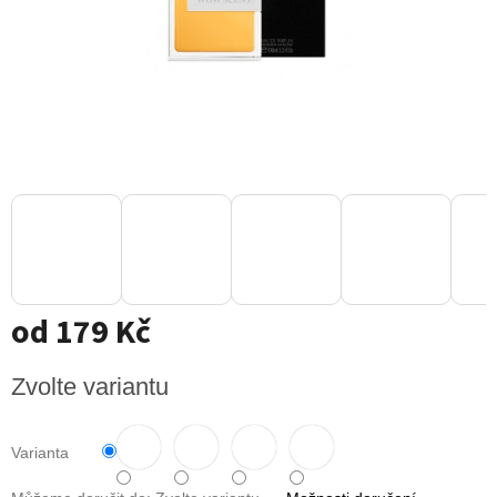
od
179 Kč
Měrná
Zvolte variantu
cena:
Varianta