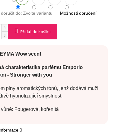
oručit do:
Zvolte variantu
Možnosti doručení
Přidat do košíku
EYMA Wow scent
á charakteristika parfému Emporio
ni - Stronger with you
ém plný aromatických tónů, jenž dodává muži
žlivě hypnotizující smyslnost.
 vůně: Fougerová, kořenitá
 informace