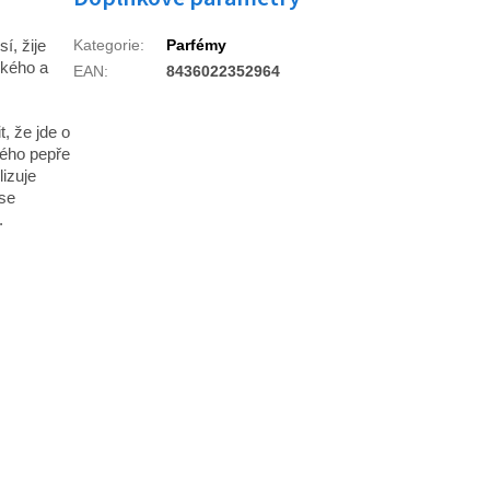
í, žije
Kategorie
:
Parfémy
ského a
EAN
:
8436022352964
, že jde o
ého pepře
lizuje
 se
.