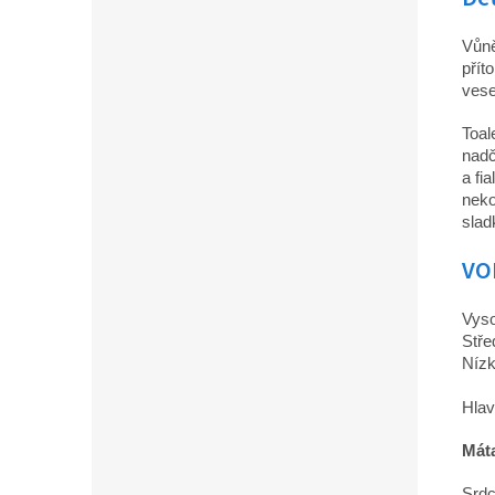
Vůně
přít
vese
Toal
nadč
a fi
neko
slad
VO
Vyso
Stře
Nízk
Hlav
Mát
Srdc