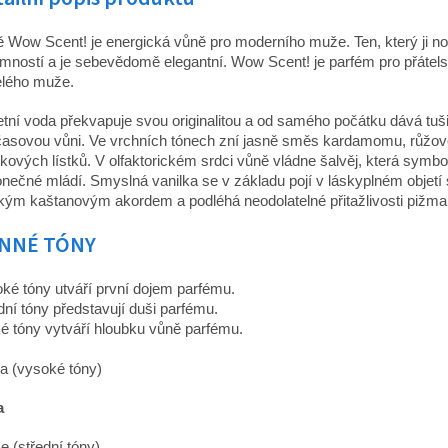
 Wow Scent! je energická vůně pro moderního muže. Ten, který ji nos
omností a je sebevědomě elegantní. Wow Scent! je parfém pro přátel
lého muže.
etní voda překvapuje svou originalitou a od samého počátku dává tušit
asovou vůni. Ve vrchních tónech zní jasně směs kardamomu, růžov
alkových lístků. V olfaktorickém srdci vůně vládne šalvěj, která symbo
nečné mládí. Smyslná vanilka se v základu pojí v láskyplném objetí
kým kaštanovým akordem a podléhá neodolatelné přitažlivosti pižma
NNÉ TÓNY
ké tóny utváří první dojem parfému.
dní tóny představují duši parfému.
é tóny vytváří hloubku vůně parfému.
a (vysoké tóny)
a
e (střední tóny)