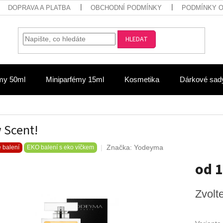
DOPRAVA A PLATBA
OBCHODNÍ PODMÍNKY
PODMÍNKY 
HLEDAT
my 50ml
Miniparfémy 15ml
Kosmetika
Dárkové sad
 Scent!
Značka:
Yodeyma
 balení
EKO balení s eko víčkem
od
1
Měrná
Zvolt
cena: