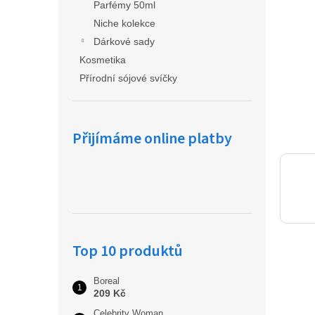
a
Parfémy 50ml
n
Niche kolekce
e
Dárkové sady
l
Kosmetika
Přírodní sójové svíčky
Přijímáme online platby
Top 10 produktů
Boreal
209 Kč
Celebrity Woman