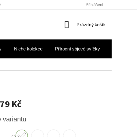
OCHRANY OSOBNÍCH ÚDAJŮ
Přihlášení
NÁKUPNÍ
Prázdný košík
KOŠÍK
y
Niche kolekce
Přírodní sójové svíčky
Hodnocení 
79 Kč
e variantu