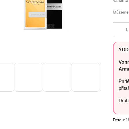
Varianta
Můžeme d
YOD
Vonn
Arma
Parf
přita
Druh
Detailní