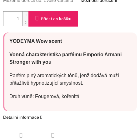
Můžeme doručit do:
Zvolte variantu
Možnosti doručení
Přidat do košíku
YODEYMA Wow scent
Vonná charakteristika parfému Emporio Armani -
Stronger with you
Parfém plný aromatických tónů, jenž dodává muži
přitažlivě hypnotizující smyslnost.
Druh vůně: Fougerová, kořenitá
Detailní informace