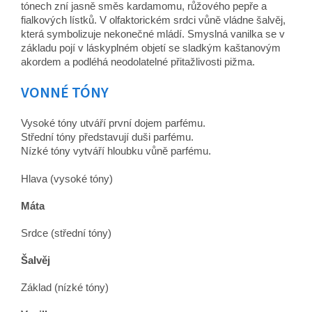
tónech zní jasně směs kardamomu, růžového pepře a
fialkových lístků. V olfaktorickém srdci vůně vládne šalvěj,
která symbolizuje nekonečné mládí. Smyslná vanilka se v
základu pojí v láskyplném objetí se sladkým kaštanovým
akordem a podléhá neodolatelné přitažlivosti pižma.
VONNÉ TÓNY
Vysoké tóny utváří první dojem parfému.
Střední tóny představují duši parfému.
Nízké tóny vytváří hloubku vůně parfému.
Hlava (vysoké tóny)
Máta
Srdce (střední tóny)
Šalvěj
Základ (nízké tóny)