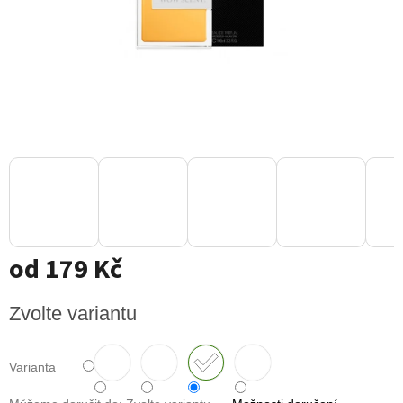
od
179 Kč
Měrná
Zvolte variantu
cena:
Varianta