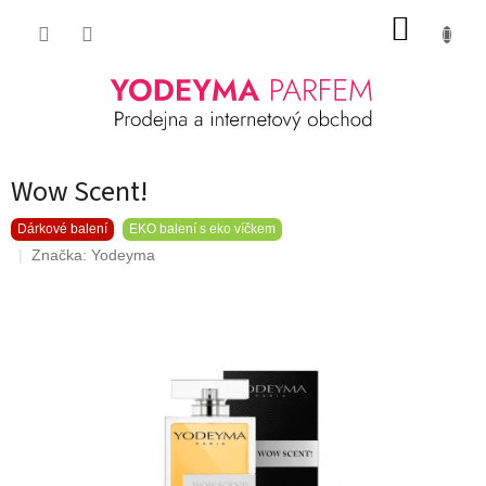
Přejít
NÁKUP
na
obsah
KOŠÍK
Wow Scent!
Dárkové balení
EKO balení s eko víčkem
Značka:
Yodeyma